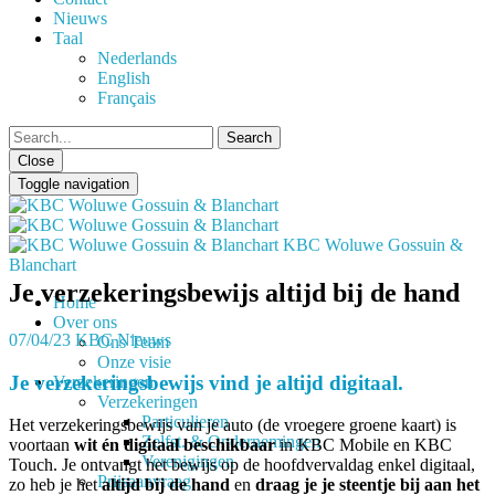
Nieuws
Taal
Nederlands
English
Français
Close
Toggle navigation
KBC Woluwe Gossuin &
Blanchart
Je verzekeringsbewijs altijd bij de hand
Home
Over ons
07/04/23
KBC Nieuws
Ons Team
Onze visie
Je verzekeringsbewijs vind je altijd digitaal.
Verzekeringen
Verzekeringen
Particulieren
Het verzekeringsbewijs van je auto (de vroegere groene kaart) is
Zelfst. & Ondernemingen
voortaan
wit én digitaal beschikbaar
in KBC Mobile en KBC
Verenigingen
Touch. Je ontvangt het bewijs op de hoofdvervaldag enkel digitaal,
Prijsaanvraag
zo heb je het
altijd bij de hand
en
draag je je steentje bij aan het