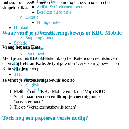
Particulieren
milieu
. Toch een papieren versie nodig? Die vraag je met een
Zelfst. & Ondernemingen
simpele klik aan.
Bereken nu je prijs
Extra’s
Nuttige linken
Digitaal
Waar vind je je verzekeringsbewijs in KBC Mobile
Beschikbare Apps
Stappenplannen
Schade
Vraag het aan Kate!
Informatie
Documenten
Meld je aan in KBC Mobile, tik op het Kate-icoon rechtsboven
Schade melden
en
vraag het aan Kate
. Je typt gewoon ‘verzekeringsbewijs’ en
Contact
Kate wijst je de weg.
Nieuws
Taal
Nederlands
Je vindt je verzekeringsbewijs ook zo
English
Français
Meld je aan in KBC Mobile en tik op ‘
Mijn KBC
’
Scroll naar beneden en
tik op je voertuig
onder
‘Verzekeringen’
Tik op ‘Verzekeringsbewijs tonen’
Toch nog een papieren versie nodig?