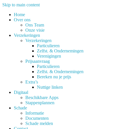
Skip to main content
Home
Over ons
Ons Team
Onze visie
Verzekeringen
Verzekeringen
Particulieren
Zelfst. & Ondernemingen
Verenigingen
Prijsaanvraag
Particulieren
Zelfst. & Ondernemingen
Bereken nu je prijs
Extra’s
Nuttige linken
Digitaal
Beschikbare Apps
Stappenplannen
Schade
Informatie
Documenten
Schade melden
Contact