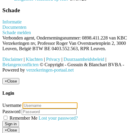
Schade
Informatie
Documenten
Schade melden
Verbonden agent, Ondernemingsnummer: 0898.411.228 van KBC
Verzekeringen nv, Professor Roger Van Overstraetenplein 2, 3000
Leuven, België BTW BE 0403.552.563, RPR Leuven.
Disclaimer
|
Klachten
|
Privacy
|
Duurzaamheidsbeleid
|
Belangenconflicten
© Copyright - Gossuin & Blanchart BVBA -
Powered by
verzekeringen-portaal.net
×
Close
Login
Username
Password
Remember Me
Lost your password?
Sign in
×
Close